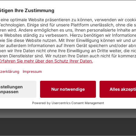
ng «Schöne neue Stadt - Die Langstrasse im Wandel»
r
 Kommentar inkl. Name in unserem LINK-Magazin