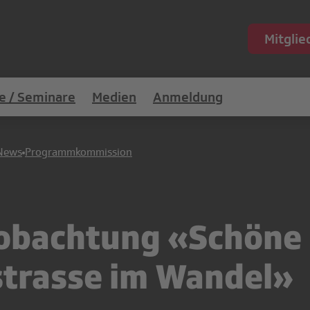
Mitgli
e / Seminare
Medien
Anmeldung
News
Programmkommission
obachtung «Schöne 
strasse im Wandel»