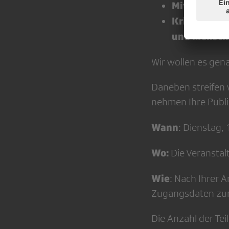
Mit welchen
Kriege, Konf
und menschl
Wir wollen es gen
Daneben streifen 
nehmen Ihre Publ
Wann
: Dienstag,
Wo:
Die Veranstal
Wie
: Nach Ihrer 
Zugangsdaten zu
Die Anzahl der Te