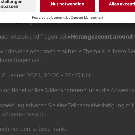
 Herausforderungen hat sie zu kämpfen?
likte und jetzt noch Corona – wie steht es um die
ichen Perspektiven in den von ihr betreuten Lä
«Herangezoomt around 
auer wissen und fragen bei
wir das eine oder andere aktuelle Thema aus ihrem Be
ikumsfragen auf.
 12. Januar 2021, 20:00 - 20:45 Uhr
tung findet online (Videokonferenz) über die Anwend
Anmeldung erhalten Sie eine Teilnahmebestätigung mit
r «Zoom»-Session.
ilnehmenden ist beschränkt.