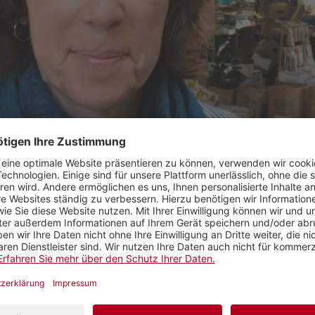
r
arbeitet seit 34 Jahren für Radio SRF und berichtet 
us dem Nahen Osten. Zu ihrem Gebiet gehören so unt
en, Israel, die Palästinensischen Gebiete, Ägypten, Li
 Grund wurde sie Nahostkorrespondentin?