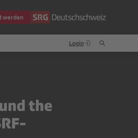
ed werden
Login
und the
SRF-