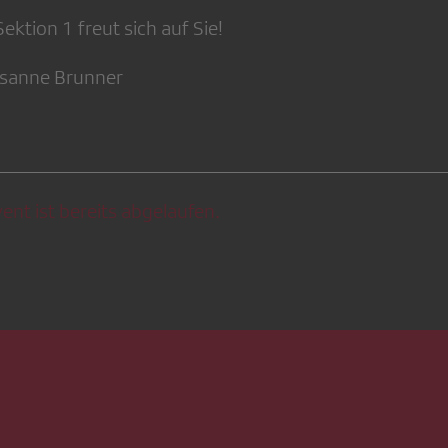
ektion 1 freut sich auf Sie!
usanne Brunner
ent ist bereits abgelaufen.