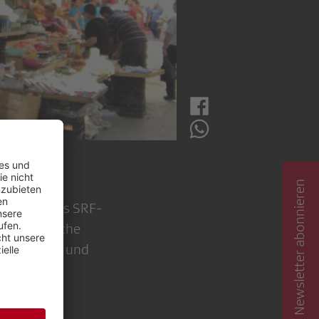
Newsletter abonnieren
seit 2018 als SRF-
erschiedliche
banon, Irak und