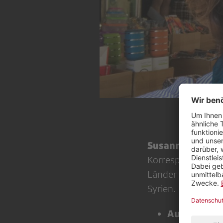
Susanne Brunne
Korrespondentin a
Länder wie Jordani
Syrien.
Aus welchem