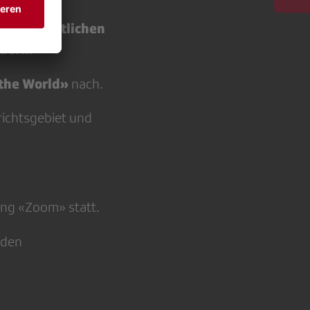
 wirtschaftlichen
ndern?
the World»
nach.
richtsgebiet und
ung «Zoom» statt.
 den