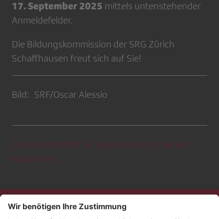
17. September 2025
mittels untenstehender
Anmeldefelder.
Die Bildungskommission der SRG Zürich
Schaffhausen freut sich auf Sie!
Bild: SRF/Oscar Alessio
Die Anmeldefrist für diesen Event ist bereits
abgelaufen.