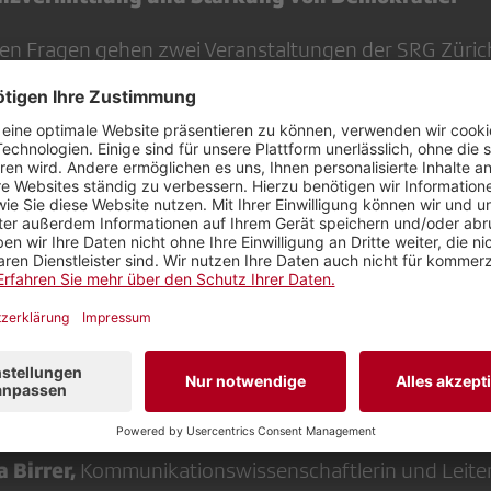
ren Fragen gehen zwei Veranstaltungen der SRG Züri
fende geben Einblicke in den redaktionellen Alltag vo
 im journalistischen Tagesgeschäft funktioniert. Zu
 Medienkompetenz in einer fragmentierten Medienlan
ten und Podiumsgespräch:
oenenberger
, Moderatorin und Produzentin SRF Tag
mle
, Leiterin SRF Netzwerk Faktencheck
ehlmann
, wissenschaftliche Mitarbeiterin im Bereich 
 Angewandte Medienwissenschaft an der ZHAW und Leit
ission der SRG Zürich Schaffhausen
 Birrer,
Kommunikationswissenschaftlerin und Leiter