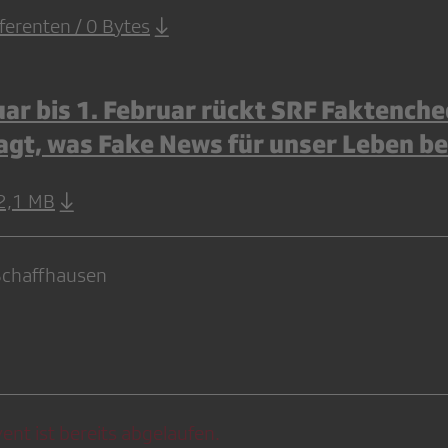
ferenten / 0 Bytes
ar bis 1. Februar rückt SRF Faktenche
agt, was Fake News für unser Leben b
2,1 MB
Schaffhausen
ent ist bereits abgelaufen.