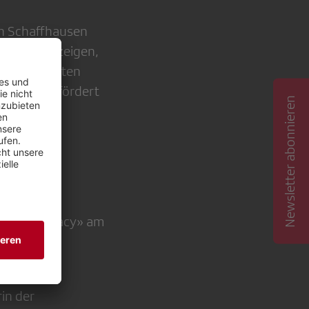
ch Schaffhausen
n SRF und zeigen,
dem beleuchten
dschaft gefördert
Newsletter abonnieren
esschau
«Media Literacy» am
erin der
in der