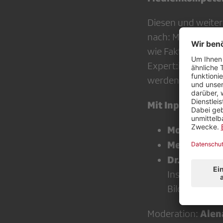
Diesen und weite
nach: Medienschaf
wie Faktenprüfung
Expert:innen, wie
werden kann.
Mit Inputrefera
Monika Sch
Melanie Kö
Dr. Fiona F
Institut für
Bildungskomm
Alena
Moderation: