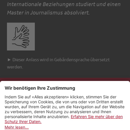
Internationale Beziehungen studiert und einen
Master in Journalismus absolviert.
► Dieser Anlass wird in Gebärdensprache übersetzt
werden.
Kontakt
Impressum
Rechtliches
Netiquette