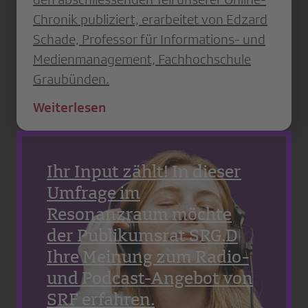
Chronik publiziert, erarbeitet von Edzard
Schade, Professor für Informations- und
Medienmanagement, Fachhochschule
Graubünden.
Weiterlesen
Ihr Input zählt! In dieser
Umfrage im
Resonanzraum möchte
der Publikumsrat SRG.D
Ihre Meinung zum Radio-
und Podcast-Angebot von
SRF erfahren.