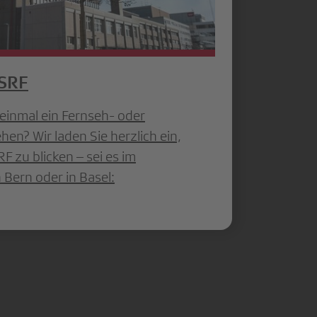
 SRF
einmal ein Fernseh- oder
en? Wir laden Sie herzlich ein,
F zu blicken – sei es im
 Bern oder in Basel: