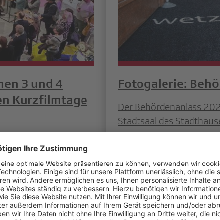
nen 3 und 4
Fotogalerie: Beh
en Kurzfilmtage
Der Behördenanlass 2025
Stadtsaal des Stadthaus
die Stadt Wetzikon, dere
und 4 nahmen am
Medienschaffenden sowie
nternationalen
Zürich Schaffhausen zu
ber 2025 teil. Für die
Behördenmitglieder folg
lina Lang (Sektion 3)
Interesse am direkten Di
 den traditionsreichen