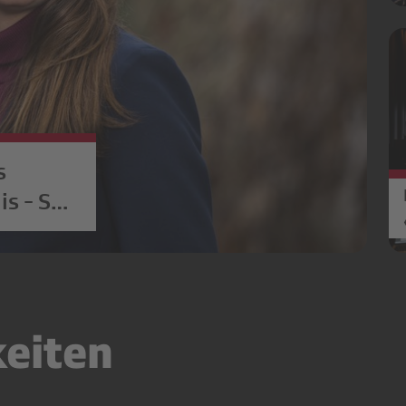
s
is - SRG
keiten