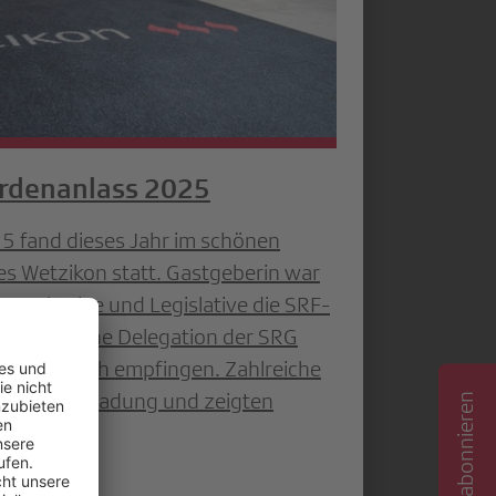
ördenanlass 2025
 fand dieses Jahr im schönen
es Wetzikon statt. Gastgeberin war
n Exekutive und Legislative die SRF-
 eine kleine Delegation der SRG
m Austausch empfingen. Zahlreiche
ten der Einladung und zeigten
alog.