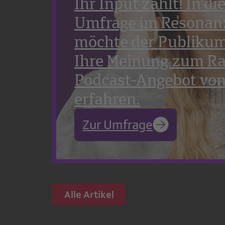
Ihr Input zählt! In di
Umfrage im Resona
möchte der Publikum
Ihre Meinung zum Ra
Podcast-Angebot vo
erfahren.
Zur Umfrage
Alle Artikel