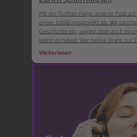
Mit der fünften Folge unserer Podcast-
unser Jubiläumsprojekt ab. Wir tauch
Geschichte ein, wagen aber auch einen 
wenn es heisst "Der heisse Draht zur Zi
Weiterlesen