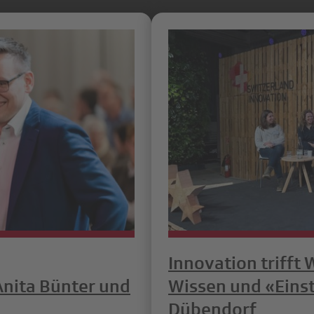
Innovation trifft 
Anita Bünter und
Wissen und «Eins
Dübendorf