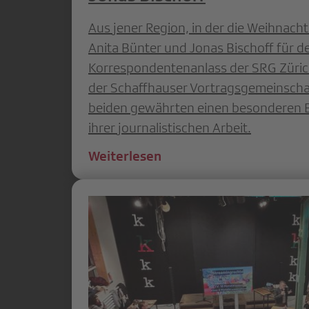
Aus jener Region, in der die Weihnacht
Anita Bünter und Jonas Bischoff für d
Korrespondentenanlass der SRG Züri
der Schaffhauser Vortragsgemeinschaf
beiden gewährten einen besonderen Bli
ihrer journalistischen Arbeit.
Weiterlesen