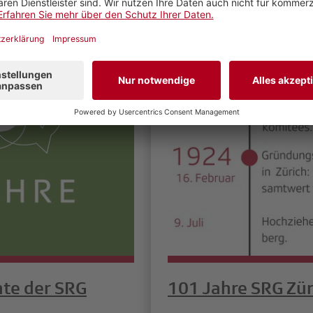
Weiterlesen
hte der SRG
101 Jahre SRG Zü