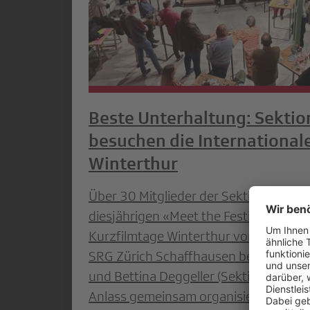
Beste Unterhaltung: Sektio
besuchen die International
Winterthur
Über 30 Mitglieder der Sektionen 3 
diesjährigen «Meet the Festival» der I
Kurzfilmtage Winterthur vom 5. Novem
SRG Zürich Schaffhausen begrüssten A
und Bettina Deggeller (Sektion 4), die
Anlass gemeinsam organisiert hatten.