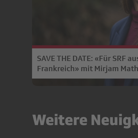
SAVE THE DATE: «Für SRF au
Frankreich» mit Mirjam Math
Zürich Schaffhausen und
Schaffhauser
Vortragsgemeinschaft
Weitere Neuig