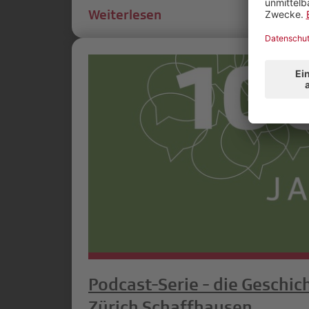
Weiterlesen
Podcast-Serie - die Geschic
Zürich Schaffhausen