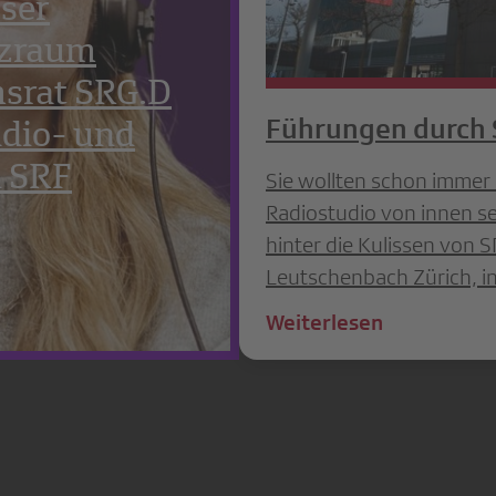
eser
nzraum
srat SRG.D
Führungen durch
dio- und
n SRF
Sie wollten schon immer 
Radiostudio von innen seh
hinter die Kulissen von SR
Leutschenbach Zürich, in
Weiterlesen